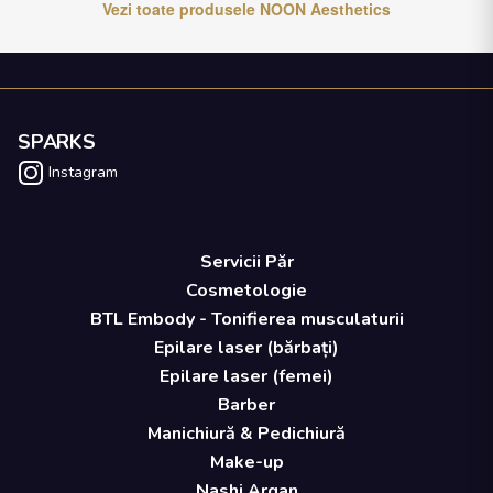
Vezi toate produsele
NOON Aesthetics
SPARKS
Instagram
Servicii Păr
Cosmetologie
BTL Embody - Tonifierea musculaturii
Epilare laser (bărbați)
Epilare laser (femei)
Barber
Manichiură & Pedichiură
Make-up
Nashi Argan