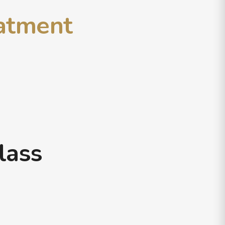
eatment
lass