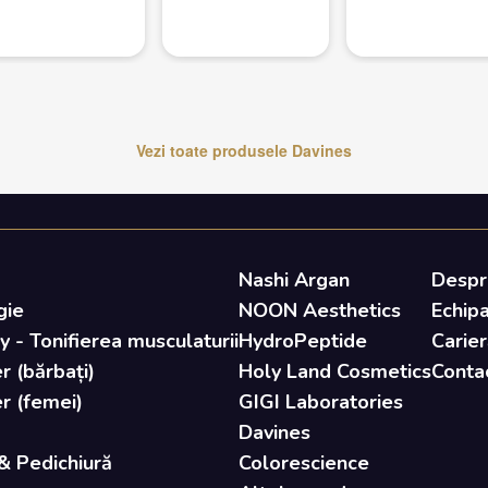
Vezi toate produsele
Davines
Nashi Argan
Despr
gie
NOON Aesthetics
Echip
- Tonifierea musculaturii
HydroPeptide
Carier
r (bărbați)
Holy Land Cosmetics
Conta
er (femei)
GIGI Laboratories
Davines
& Pedichiură
Colorescience