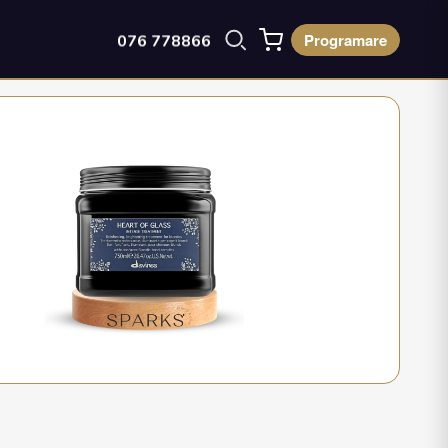
Programare
076 778866