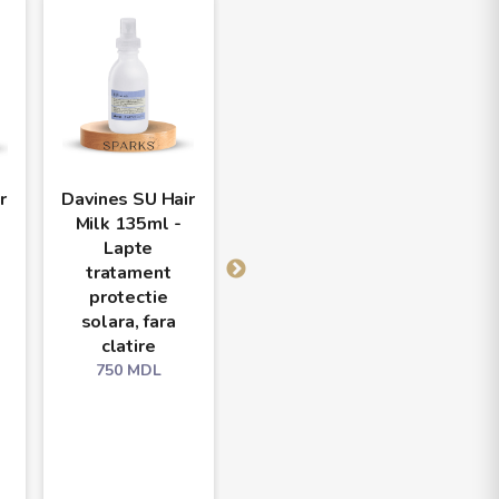
r
Davines SU Hair
Davines SU Hair
Davine
Milk 135ml -
& Body Oil
Mask
Lapte
135ml – ulei
M
tratament
pentru păr și
hidra
protectie
corp cu efect
par
solara, fara
iluminator
expun
clatire
soa
750
MDL
Sun
750
MDL
Mol
Chi
660