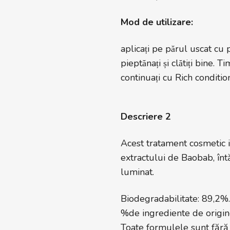
Mod de utilizare:
aplicați pe părul uscat cu
pieptănați și clătiți b
continuați cu Rich condition
Descriere 2
Acest tratament cosmetic i
extractului de Baobab, întă
luminat.
Biodegradabilitate: 89,2%.
%de ingrediente de origin
Toate formulele sunt fără s