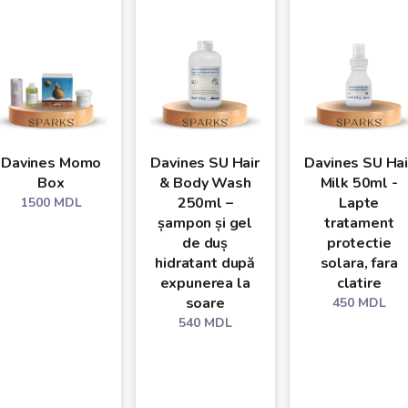
Davines Momo
Davines SU Hair
Davines SU Hai
Box
& Body Wash
Milk 50ml -
250ml –
Lapte
1500
MDL
șampon și gel
tratament
de duș
protectie
hidratant după
solara, fara
expunerea la
clatire
soare
450
MDL
540
MDL