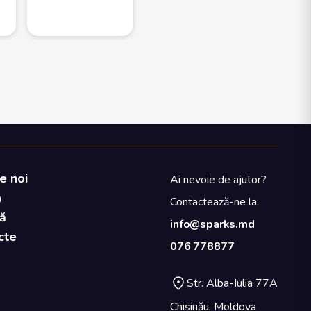
e noi
Ai nevoie de ajutor?
a
Contactează-ne la:
ă
info@sparks.md
cte
076 778877
Str. Alba-Iulia 77A
Chișinău, Moldova