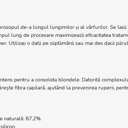
 prosopul de-a lungul lungimilor și al vârfurilor. Se lasă
ine. Timpul lung de procesare maximizează eficacitatea trata
er. Utilizați o dată pe săptămână sau mai des dacă păr
ntens pentru a consolida blondele. Datorită complexului
rește fibra capilară, ajutând la prevenirea ruperii, pent
e naturală: 87,2%.
ilicon.