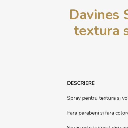
Davines 
textura 
DESCRIERE
Spray pentru textura si v
Fara parabeni si fara colora
Spray este fabricat din sar