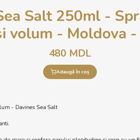
Sea Salt 250ml - Spr
si volum - Moldova -
480
MDL
Adaugă în coș
olum - Davines Sea Salt
nti.
e de mare si confera parului plenitudine si corp cu un fi