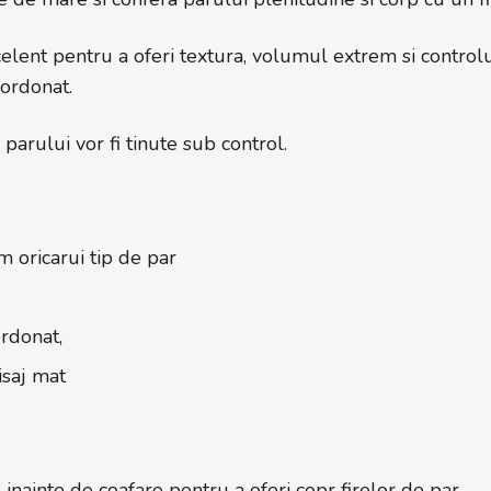
lent pentru a oferi textura, volumul extrem si controlul
zordonat.
 parului vor fi tinute sub control.
 oricarui tip de par
rdonat,
isaj mat
inainte de coafare pentru a oferi copr firelor de par.