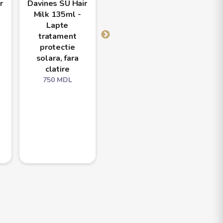
r
Davines SU Hair
Davines SU Hair
Davine
Milk 135ml -
& Body Oil
Mask
Lapte
135ml – ulei
M
tratament
pentru păr și
hidra
protectie
corp cu efect
par
solara, fara
iluminator
expun
clatire
soa
750
MDL
Sun
750
MDL
Mol
Chi
660