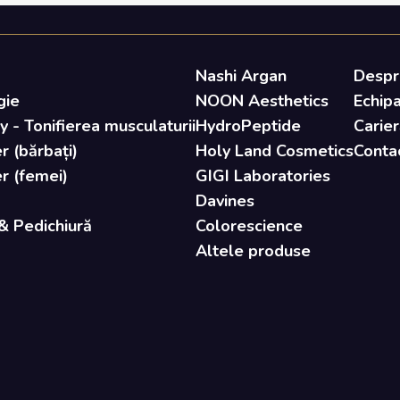
Nashi Argan
Despr
gie
NOON Aesthetics
Echip
- Tonifierea musculaturii
HydroPeptide
Carier
r (bărbați)
Holy Land Cosmetics
Conta
er (femei)
GIGI Laboratories
Davines
& Pedichiură
Colorescience
Altele produse