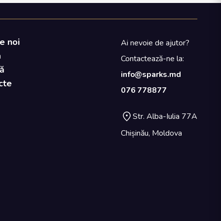
e noi
Ai nevoie de ajutor?
a
Contactează-ne la:
ă
info@sparks.md
cte
076 778877
Str. Alba-Iulia 77A
Chișinău, Moldova