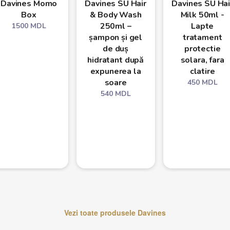
Davines Momo
Davines SU Hair
Davines SU Hai
Box
& Body Wash
Milk 50ml -
250ml –
Lapte
1500
MDL
șampon și gel
tratament
de duș
protectie
hidratant după
solara, fara
expunerea la
clatire
soare
450
MDL
540
MDL
Vezi toate produsele
Davines